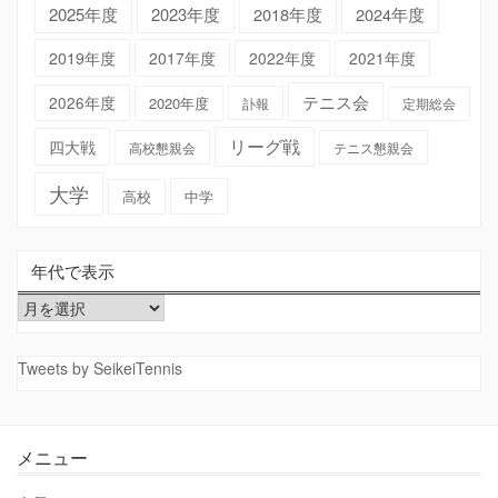
2025年度
2023年度
2018年度
2024年度
2019年度
2017年度
2022年度
2021年度
テニス会
2026年度
2020年度
訃報
定期総会
リーグ戦
四大戦
高校懇親会
テニス懇親会
大学
高校
中学
年代で表示
年
代
で
Tweets by SeikeiTennis
表
示
メニュー