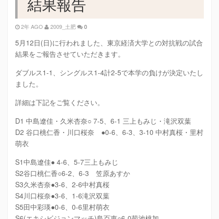
結果報告
2年 AGO
2009_土肥
0
5月12日(日)に行われました、東京経済大学との対抗戦の試合
結果をご報告させていただきます。
ダブルス1-1、シングルス1-4計2-5で本学の負けが決定いたし
ました。
詳細は下記をご覧ください。
D1 中島遼佳・久米杏奈○ 7-5、6-1 三上もみじ・滝沢双葉
D2 谷口桃仁香・川口桜奈 ●0-6、6-3、3-10 中村真桜・里村
萌衣
S1中島遼佳● 4-6、5-7三上もみじ
S2谷口桃仁香○6-2、6-3 笠原あすか
S3久米杏奈●3-6、2-6中村真桜
S4川口桜奈●3-6、1-6滝沢双葉
S5田中彩瑛●0-6、0-6里村萌衣
S6(エキシビジョンマッチ)島百恵○6-0菊池桃加