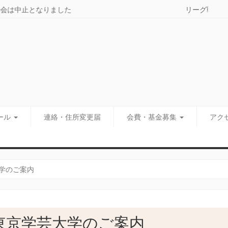
＜訃報
ール
連絡・住所変更届
会費・基金募集
アク
学のご案内
東京学芸大学のご案内