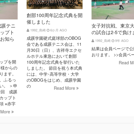
創部100周年記念式典を開
催しました
成蹊テニ
女子対抗戦、東京
1992_島崎
6か月 AGO
ップト
の試合は2-5で負け
成蹊学園硬式庭球部のOBOG
お知ら
1992_島崎
9年 AGO
会である成蹊テニス会は、11
結果は会員ページで公
月30日（日）、吉祥寺エクセ
おります。 >>会員ペ
ルホテル東急において創部
ップを開
100周年記念式典を挙行いた
Read M
皆様からの
しました。 節目を祝う本式典
ります。
には、中学･高等学校・大学
、ふるっ
のOBOGをはじめ、成蹊学園
い。 ＞申
の
Read More
十回 成蹊
カップト
項 ※赤字
 More