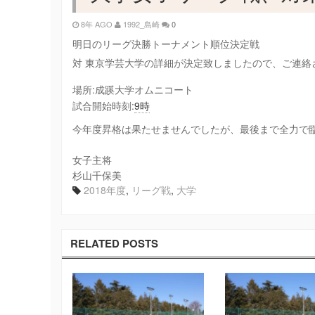
8年 AGO
1992_島崎
0
明日のリーグ決勝トーナメント順位決定戦
対 東京学芸大学の詳細が決定致しましたので、
ご連絡
場所:成蹊大学オムニコート
試合開始時刻:
9時
今年度昇格は果たせませんでしたが、最後まで全力で
女子主将
杉山千保美
2018年度
,
リーグ戦
,
大学
RELATED POSTS