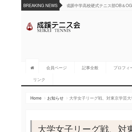
た
BREAKING NEWS
リーグ戦の日程について
成蹊テニス会
Since 1925
会員ページ
記事全般
プロフィ
リンク
Home
お知らせ
大学女子リーグ戦、対東京学芸大
大学女子リーグ戦、対