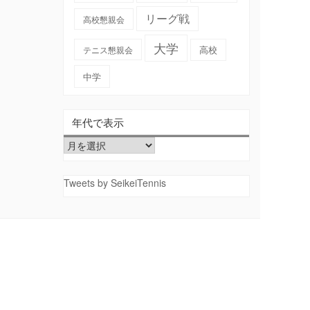
リーグ戦
高校懇親会
大学
高校
テニス懇親会
中学
年代で表示
年
代
で
Tweets by SeikeiTennis
表
示