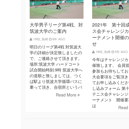
大学男子リーグ第4戦、対
2021年 第十回
筑波大学のご案内
ス会チャレンジカ
ーナメント開催の
1992_島崎
8年 AGO
せ
明日のリーグ第4戦 対筑波大
1992_島崎
5年 AGO
学の詳細が決定致しましたの
で、ご連絡させて頂きます。
今年はチャレンジカ
場所:筑波大学 ハードコート
催致します。 会員
試合開始時刻:9時 筑波大学へ
参加もお待ちしてお
の道順と致しましては、つく
大会要項をご覧頂き
ば駅より筑波大学循環バスに
てお申し込みくださ
乗って頂き、合宿所というバ
し込みフォーム 第
テニス会チャレンジ
Read More
ーナメント 開催要
は
Read