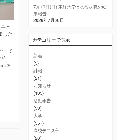
7月19日(日) 東洋大学との対抗戦の結
果報告
2026年7月20日
大学と
ました
カテゴリーで表示
開して
新着
ージ
(9)
ore
訃報
(21)
お知らせ
(135)
活動報告
(99)
大学
(557)
高校テニス部
(26)