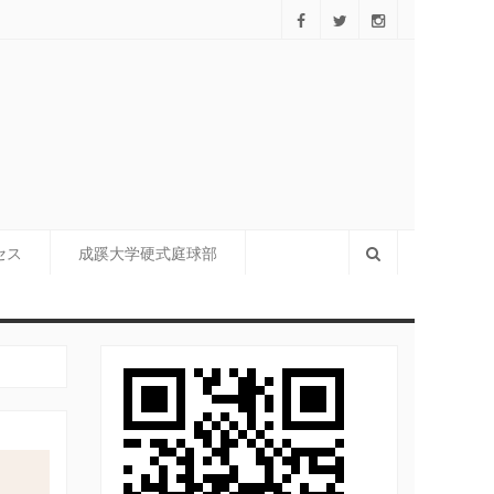
＞中島 郎殿（大学1997年卒）
セス
成蹊大学硬式庭球部