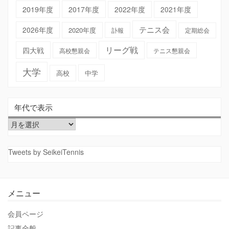
2019年度
2017年度
2022年度
2021年度
テニス会
2026年度
2020年度
訃報
定期総会
リーグ戦
四大戦
高校懇親会
テニス懇親会
大学
高校
中学
年代で表示
年
代
で
Tweets by SeikeiTennis
表
示
メニュー
会員ページ
記事全般