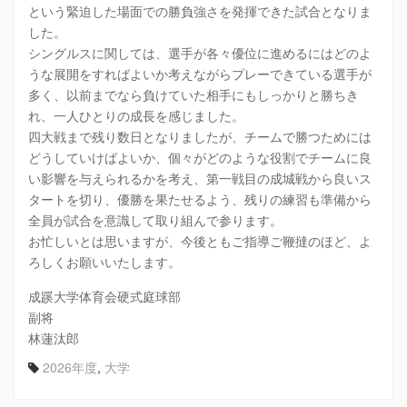
という緊迫した場面での勝負強さを発揮できた試合となりま
した。
シングルスに関しては、選手が各々優位に進めるにはどのよ
うな展開をすればよいか考えながらプレーできている選手が
多く、以前までなら負けていた相手にもしっかりと勝ちき
れ、一人ひとりの成長を感じました。
四大戦まで残り数日となりましたが、チームで勝つためには
どうしていけばよいか、個々がどのような役割でチームに良
い影響を与えられるかを考え、第一戦目の成城戦から良いス
タートを切り、優勝を果たせるよう、残りの練習も準備から
全員が試合を意識して取り組んで参ります。
お忙しいとは思いますが、今後ともご指導ご鞭撻のほど、よ
ろしくお願いいたします。
成蹊大学体育会硬式庭球部
副将
林蓮汰郎
2026年度
,
大学