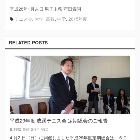
平成28年1月吉日 男子主務 守田貴詞
テニス会
,
大学
,
高校
,
中学
,
2015年度
RELATED POSTS
平成29年度 成蹊テニス会 定期総会のご報告
1992_島崎
9年 AGO
4 月2 日（日）に開催しました平成29年度定期総会は、６０