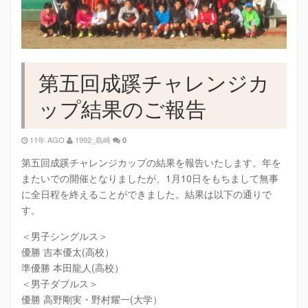
第五回成蹊チャレンジカ
ップ結果のご報告
11年 AGO
1992_島崎
0
第五回成蹊チャレンジカップの結果を報告いたします。年を
またいでの開催となりましたが、1月10日をもちまして無事
に全日程を終えることができました。結果は以下の通りで
す。
＜男子シングルス＞
優勝 吉本優太(高校）
準優勝 本田龍人(高校）
＜男子ダブルス＞
優勝 高野剛実・野村耀一(大学）