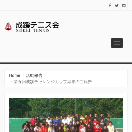
Toggle
navigati
成蹊テニス会
Since 1925
Home
活動報告
第五回成蹊チャレンジカップ結果のご報告