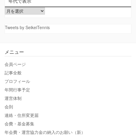
年代で表示
年
代
で
Tweets by SeikeiTennis
表
示
メニュー
会員ページ
記事全般
プロフィール
年間行事予定
運営体制
会則
連絡・住所変更届
会費・基金募集
年会費・運営協力金の納入のお願い（新）