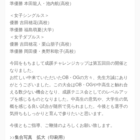
準優勝 本田龍人・池内航(高校）
＜女子シングルス＞
優勝 吉田穂花(高校）
準優勝 福島萌夏(大学）
＜女子ダブルス＞
優勝 吉田穂花・栗山朋子(高校）
準優勝 岡田優・奥野和歌子(高校）
今回をもちまして成蹊チャレンジカップは第五回目の開催と
なりました。
お忙しい中来ていただいたOB・OGの方々、先生方誠にあり
がとうございました。この大会はOB・OGや中高生と触れ合
える数少ない機会となり、成蹊テニス会としてのレベルアッ
プを感じるものとなりました。中高生の意気や、大学生の気
概を感じる良い試合が随所で見られました。今後とも選手の
気持ちもしっかりと育んで参りたいと思います。
今後ともご指導、ご鞭撻のよろしくお願い致します。
>>
集合写真 拡大（印刷用）