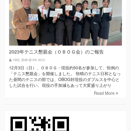
2023年テニス懇親会（ＯＢＯＧ会）のご報告
1992_島崎
3年 AGO
12月3日（日）、ＯＢＯＧ・現役約50名が参加して、恒例の
「テニス懇親会」を開催しました。 快晴のテニス日和となっ
た昼間のテニスの部では、OBOG対現役のダブルスを中心と
した試合を行い、現役の手加減もあって大変盛り上がり
Read More