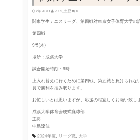
2年 AGO
2009_土肥
0
関東学生テニスリーグ、第四戦対東京女子体育大学の
第四戦
9/5(木)
場所：成蹊大学
試合開始時刻：9時
上入れ替えに行くために第四戦、第五戦と負けられな
員で勝利を掴み取ります。
お忙しいとは思いますが、応援の程宜しくお願い致し
成蹊大学体育会硬式庭球部
主将
中島遼佳
2024年度
,
リーグ戦
,
大学