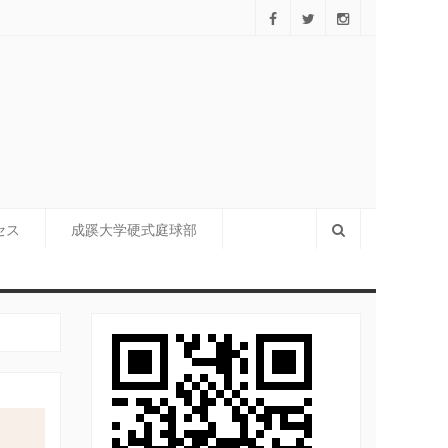
＞中島 郎殿（大学1997年卒）
セス
成蹊大学硬式庭球部