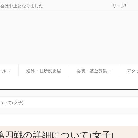
＜訃報
ール
連絡・住所変更届
会費・基金募集
アク
いて(女子)
四戦の詳細について(女子)