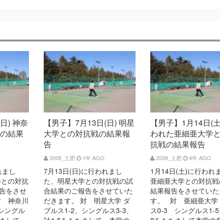
日) 神奈
【男子】7月13日(日) 明星
【男子】1月14日(
の結果
大学との対抗戦の結果報
われた亜細亜大学
告
抗戦の結果報告
2009_土肥
1年 AGO
2009_土肥
4年 AGO
れまし
7月13日(日)に行われまし
1月14日(土)に行われ
)との対抗
た、明星大学との対抗戦の試
亜細亜大学との対抗戦
告をさせ
合結果のご報告をさせていた
結果報告をさせていた
対 神奈川
だきます。 対 明星大学 ダ
す。 対 亜細亜大学
、シングル
ブルス1-2、シングルス3-3、
ス0-3 シングルス1-5
ちまして、
計4-5をもちまして、本学の
8をもちまして本学の