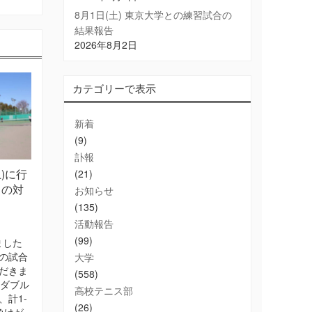
8月1日(土) 東京大学との練習試合の
結果報告
2026年8月2日
カテゴリーで表示
新着
(9)
訃報
土)に行
(21)
との対
お知らせ
(135)
活動報告
(99)
ました
の試合
大学
だきま
(558)
 ダブル
高校テニス部
、計1-
(26)
負けが