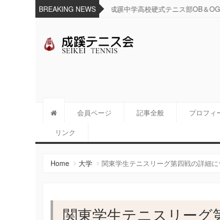
た
BREAKING NEWS
リーグ戦の日程について
成蹊テニス会
Since 1925
会員ページ
記事全般
プロフィ
リンク
Home
大学
関東学生テニスリーグ第四戦の詳細につ
関東学生テニスリーグ第