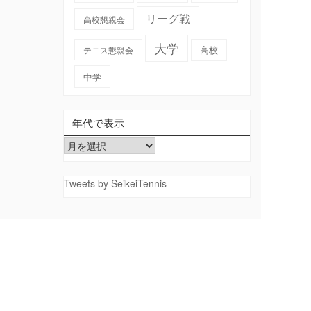
リーグ戦
高校懇親会
大学
高校
テニス懇親会
中学
年代で表示
年
代
で
Tweets by SeikeiTennis
表
示