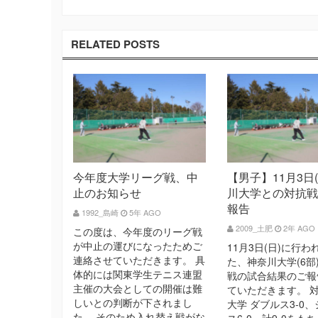
RELATED POSTS
今年度大学リーグ戦、中
【男子】11月3日(
止のお知らせ
川大学との対抗戦
報告
1992_島崎
5年 AGO
2009_土肥
2年 AGO
この度は、今年度のリーグ戦
が中止の運びになったためご
11月3日(日)に行わ
連絡させていただきます。 具
た、神奈川大学(6部
体的には関東学生テニス連盟
戦の試合結果のご報
主催の大会としての開催は難
ていただきます。 
しいとの判断が下されまし
大学 ダブルス3-0
た。 そのため入れ替え戦がな
ス6-0、計9-0をも